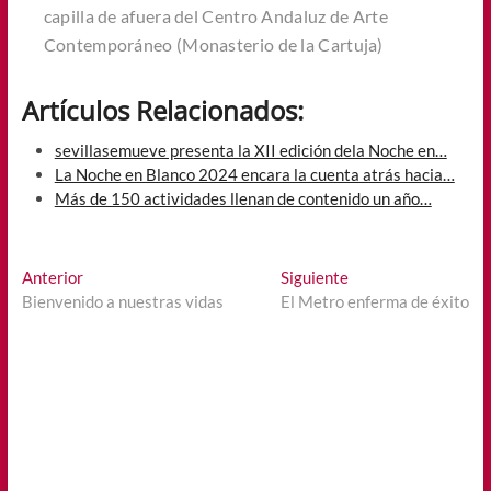
capilla de afuera del Centro Andaluz de Arte
Contemporáneo (Monasterio de la Cartuja)
Artículos Relacionados:
sevillasemueve presenta la XII edición dela Noche en…
La Noche en Blanco 2024 encara la cuenta atrás hacia…
Más de 150 actividades llenan de contenido un año…
Navegación
Entrada
Entrada
Anterior
Siguiente
anterior:
siguiente:
Bienvenido a nuestras vidas
El Metro enferma de éxito
de
entradas