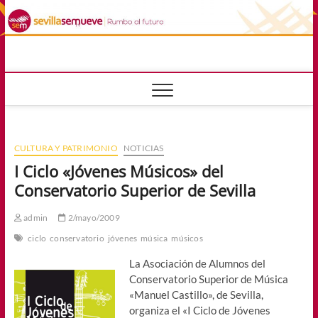
Saltar
al
contenido
sevillasemuev
RUMBO AL FUTURO
CULTURA Y PATRIMONIO
NOTICIAS
I Ciclo «Jóvenes Músicos» del
Conservatorio Superior de Sevilla
admin
2/mayo/2009
ciclo
conservatorio
jóvenes
música
músicos
La Asociación de Alumnos del
Conservatorio Superior de Música
«Manuel Castillo», de Sevilla,
organiza el «I Ciclo de Jóvenes