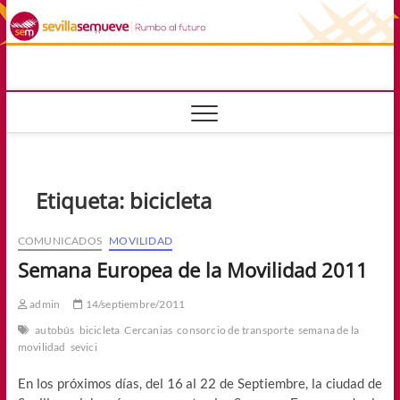
Saltar
al
contenido
sevillasemuev
RUMBO AL FUTURO
Etiqueta:
bicicleta
COMUNICADOS
MOVILIDAD
Semana Europea de la Movilidad 2011
admin
14/septiembre/2011
autobús
bicicleta
Cercanias
consorcio de transporte
semana de la
movilidad
sevici
En los próximos días, del 16 al 22 de Septiembre, la ciudad de