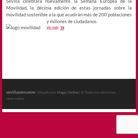
Sevilla celebrará nuevamente la Semana Europea de la
Movilidad, la décima edición de estas jornadas sobre la
movilidad sostenible a la que acudirán más de 200 poblaciones
y millones de ciudadan
os.
Semana
Ver más
Europea
de
la
Movilidad
2011
sevillasemueve
| Alojado por
Magic Online
| © Todos los derechos
reservados