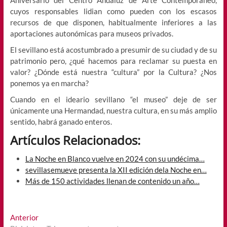
Aniversario del Centro Andaluz de Arte Contemporáneo,
cuyos responsables lidian como pueden con los escasos
recursos de que disponen, habitualmente inferiores a las
aportaciones autonómicas para museos privados.
El sevillano está acostumbrado a presumir de su ciudad y de su
patrimonio pero, ¿qué hacemos para reclamar su puesta en
valor? ¿Dónde está nuestra “cultura” por la Cultura? ¿Nos
ponemos ya en marcha?
Cuando en el ideario sevillano “el museo” deje de ser
únicamente una Hermandad, nuestra cultura, en su más amplio
sentido, habrá ganado enteros.
Artículos Relacionados:
La Noche en Blanco vuelve en 2024 con su undécima…
sevillasemueve presenta la XII edición dela Noche en…
Más de 150 actividades llenan de contenido un año…
Navegación
Entrada
Anterior