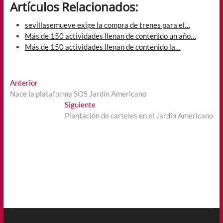
Artículos Relacionados:
sevillasemueve exige la compra de trenes para el…
Más de 150 actividades llenan de contenido un año…
Más de 150 actividades llenan de contenido la…
Navegación
Entrada
Anterior
anterior:
Nace la plataforma SOS Jardín Americano
de
Entrada
Siguiente
entradas
siguiente:
Plantación de carteles en el Jardín Americano