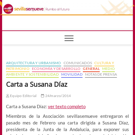
Saltar
al
contenido
sevillasemuev
RUMBO AL FUTURO
ARQUITECTURA Y URBANISMO
COMUNICADOS
CULTURA Y
PATRIMONIO
ECONOMÍA Y DESARROLLO
GENERAL
MEDIO
AMBIENTE Y SOSTENIBILIDAD
MOVILIDAD
NOTAS DE PRENSA
Carta a Susana Díaz
Equipo Editorial
24/marzo/2014
Carta a Susana Díaz:
ver texto completo
Miembros de la Asociación sevillasemueve entregaron el
pasado mes de Febrero una carta dirigida a Susana Díaz,
presidenta de la Junta de la Andalucía, para exponer sus