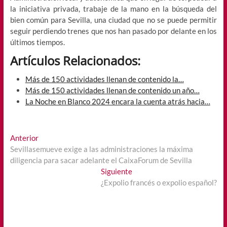
la iniciativa privada, trabaje de la mano en la búsqueda del
bien común para Sevilla, una ciudad que no se puede permitir
seguir perdiendo trenes que nos han pasado por delante en los
últimos tiempos.
Artículos Relacionados:
Más de 150 actividades llenan de contenido la…
Más de 150 actividades llenan de contenido un año…
La Noche en Blanco 2024 encara la cuenta atrás hacia…
Navegación
Entrada
Anterior
anterior:
Sevillasemueve exige a las administraciones la máxima
de
diligencia para sacar adelante el CaixaForum de Sevilla
entradas
Entrada
Siguiente
siguiente:
¿Expolio francés o expolio español?