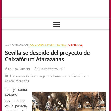
Saltar
al
sevillasemuev
contenido
RUMBO AL FUTURO
COMUNICADOS
CULTURA Y PATRIMONIO
GENERAL
Sevilla se despide del proyecto de
Caixafórum Atarazanas
Equipo Editorial
13/noviembre/2012
Atarazanas
Caixaforum
puerta triana
puerto triana
Torre
Cajasol
torre pelli
Tal y como
avanzó
sevillasemue
ve la pasada