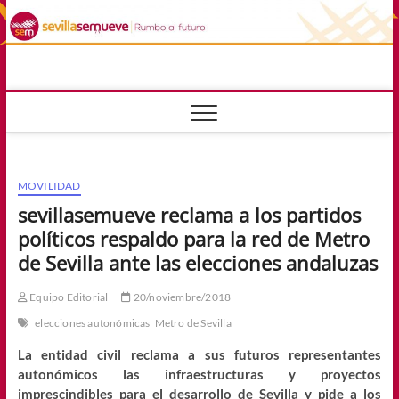
Saltar
al
contenido
sevillasemuev
RUMBO AL FUTURO
MOVILIDAD
sevillasemueve reclama a los partidos
políticos respaldo para la red de Metro
de Sevilla ante las elecciones andaluzas
Equipo Editorial
20/noviembre/2018
elecciones autonómicas
Metro de Sevilla
La entidad civil reclama a sus futuros representantes
autonómicos las infraestructuras y proyectos
imprescindibles para el desarrollo de Sevilla y pide a los