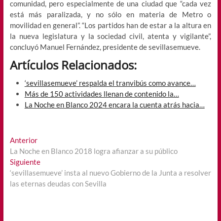
comunidad, pero especialmente de una ciudad que “cada vez
está más paralizada, y no sólo en materia de Metro o
movilidad en general”. “Los partidos han de estar a la altura en
la nueva legislatura y la sociedad civil, atenta y vigilante”,
concluyó Manuel Fernández, presidente de sevillasemueve.
Artículos Relacionados:
‘sevillasemueve’ respalda el tranvibús como avance…
Más de 150 actividades llenan de contenido la…
La Noche en Blanco 2024 encara la cuenta atrás hacia…
Navegación
Entrada
Anterior
anterior:
La Noche en Blanco 2018 logra afianzar a su público
de
Entrada
Siguiente
entradas
siguiente:
‘sevillasemueve’ insta al nuevo Gobierno de la Junta a resolver
las eternas deudas con Sevilla