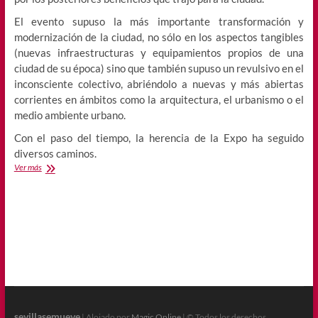
El evento supuso la más importante transformación y
modernización de la ciudad, no sólo en los aspectos tangibles
(nuevas infraestructuras y equipamientos propios de una
ciudad de su época) sino que también supuso un revulsivo en el
inconsciente colectivo, abriéndolo a nuevas y más abiertas
corrientes en ámbitos como la arquitectura, el urbanismo o el
medio ambiente urbano.
Con el paso del tiempo, la herencia de la Expo ha seguido
diversos caminos.
sevillasemueve
Ver más
te
invita
al
Vigésimo
Aniversario
de
la
Expo92
sevillasemueve
| Alojado por
Magic Online
| © Todos los derechos