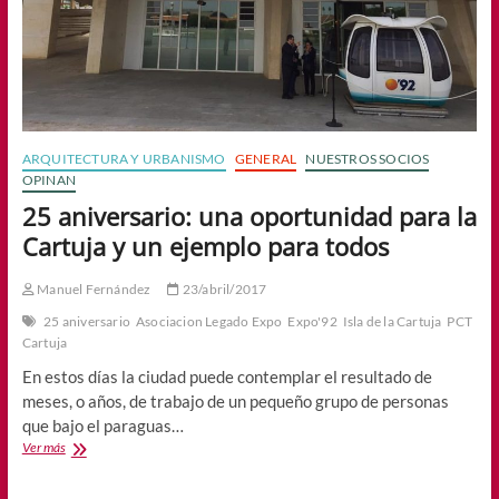
ARQUITECTURA Y URBANISMO
GENERAL
NUESTROS SOCIOS
OPINAN
25 aniversario: una oportunidad para la
Cartuja y un ejemplo para todos
Manuel Fernández
23/abril/2017
25 aniversario
Asociacion Legado Expo
Expo'92
Isla de la Cartuja
PCT
Cartuja
En estos días la ciudad puede contemplar el resultado de
meses, o años, de trabajo de un pequeño grupo de personas
que bajo el paraguas…
25
Ver más
aniversario:
una