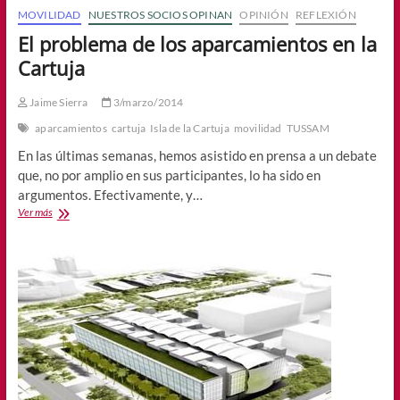
MOVILIDAD
NUESTROS SOCIOS OPINAN
OPINIÓN
REFLEXIÓN
El problema de los aparcamientos en la
Cartuja
Jaime Sierra
3/marzo/2014
aparcamientos
cartuja
Isla de la Cartuja
movilidad
TUSSAM
En las últimas semanas, hemos asistido en prensa a un debate
que, no por amplio en sus participantes, lo ha sido en
argumentos. Efectivamente, y…
El
Ver más
problema
de
los
aparcamientos
en
la
Cartuja