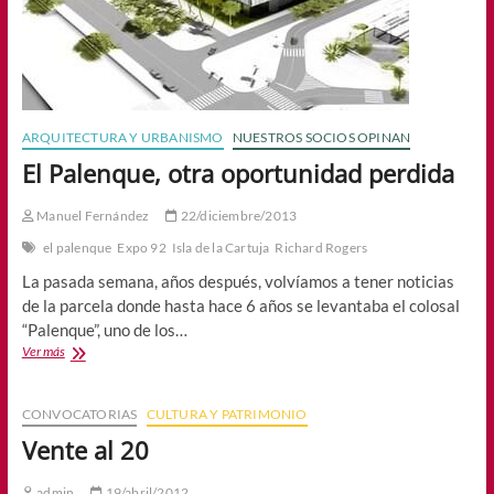
ARQUITECTURA Y URBANISMO
NUESTROS SOCIOS OPINAN
El Palenque, otra oportunidad perdida
Manuel Fernández
22/diciembre/2013
el palenque
Expo 92
Isla de la Cartuja
Richard Rogers
La pasada semana, años después, volvíamos a tener noticias
de la parcela donde hasta hace 6 años se levantaba el colosal
“Palenque”, uno de los…
El
Ver más
Palenque,
otra
oportunidad
CONVOCATORIAS
CULTURA Y PATRIMONIO
perdida
Vente al 20
admin
19/abril/2012