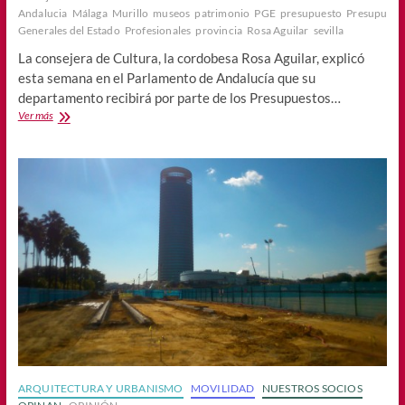
Andalucia
Málaga
Murillo
museos
patrimonio
PGE
presupuesto
Presupuest
Generales del Estado
Profesionales
provincia
Rosa Aguilar
sevilla
La consejera de Cultura, la cordobesa Rosa Aguilar, explicó
esta semana en el Parlamento de Andalucía que su
departamento recibirá por parte de los Presupuestos…
La
Ver más
Junta
presenta
unos
presupuestos
«huérfanos
de
Cultura»
ARQUITECTURA Y URBANISMO
MOVILIDAD
NUESTROS SOCIOS