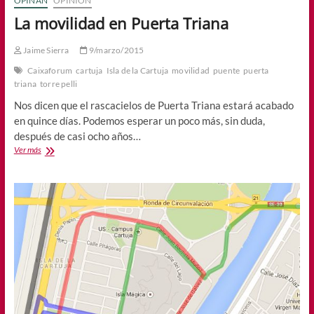
OPINAN
OPINIÓN
La movilidad en Puerta Triana
Jaime Sierra
9/marzo/2015
Caixaforum
cartuja
Isla de la Cartuja
movilidad
puente
puerta
triana
torre pelli
Nos dicen que el rascacielos de Puerta Triana estará acabado
en quince días. Podemos esperar un poco más, sin duda,
después de casi ocho años…
La
Ver más
movilidad
en
Puerta
Triana