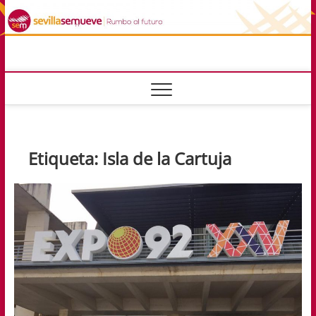
Saltar
al
contenido
sevillasemuev
RUMBO AL FUTURO
Etiqueta:
Isla de la Cartuja