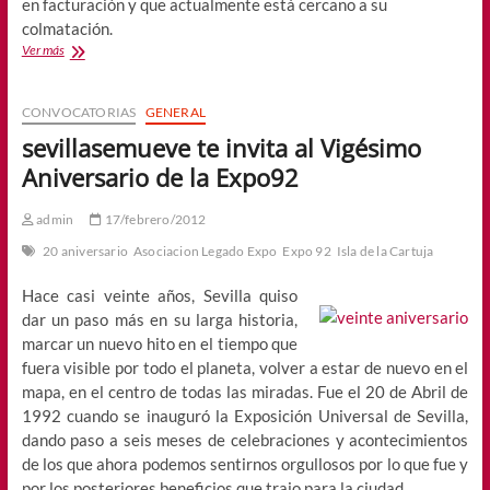
en facturación y que actualmente está cercano a su
colmatación.
Vente
Ver más
al
20
CONVOCATORIAS
GENERAL
sevillasemueve te invita al Vigésimo
Aniversario de la Expo92
admin
17/febrero/2012
20 aniversario
Asociacion Legado Expo
Expo 92
Isla de la Cartuja
Hace casi veinte años, Sevilla quiso
dar un paso más en su larga historia,
marcar un nuevo hito en el tiempo que
fuera visible por todo el planeta, volver a estar de nuevo en el
mapa, en el centro de todas las miradas. Fue el 20 de Abril de
1992 cuando se inauguró la Exposición Universal de Sevilla,
dando paso a seis meses de celebraciones y acontecimientos
de los que ahora podemos sentirnos orgullosos por lo que fue y
por los posteriores beneficios que trajo para la ciudad.