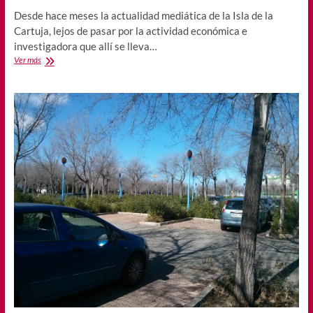
Desde hace meses la actualidad mediática de la Isla de la
Cartuja, lejos de pasar por la actividad económica e
investigadora que allí se lleva…
¿Puede
Ver más
TUSSAM
mejorar
la
movilidad
en
la
Cartuja?