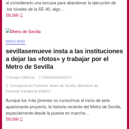
al considerarlo una excusa para abandonar la ejecución de
los túneles de la SE-40, algo…
sevillasemueve
Ver más
rechaza
el
«parche»
para
el
MOVILIDAD
Puente
sevillasemueve insta a las instituciones
del
Centenario
a dejar las «fotos» y trabajar por el
Metro de Sevilla
Equipo Editorial
19/diciembre/2017
Consejería de Fomento
Metro de Sevilla
Ministerio de
Fomento
transporte público
Aunque los más jóvenes no conocimos el inicio de este
apasionante proyecto, la historia reciente del Metro de Sevilla,
especialmente desde la puesta en marcha…
sevillasemueve
Ver más
insta
a