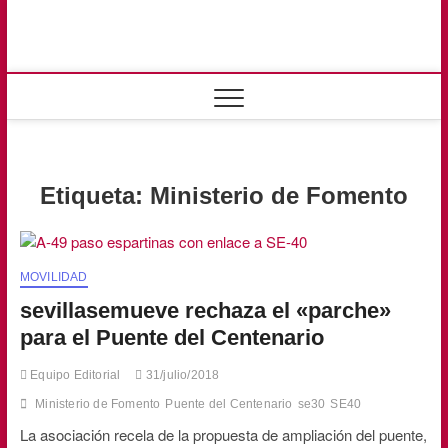
Saltar
al
contenido
sevillasemuev
RUMBO AL FUTURO
Etiqueta:
Ministerio de Fomento
MOVILIDAD
sevillasemueve rechaza el «parche»
para el Puente del Centenario
Equipo Editorial
31/julio/2018
Ministerio de Fomento
Puente del Centenario
se30
SE40
La asociación recela de la propuesta de ampliación del puente,